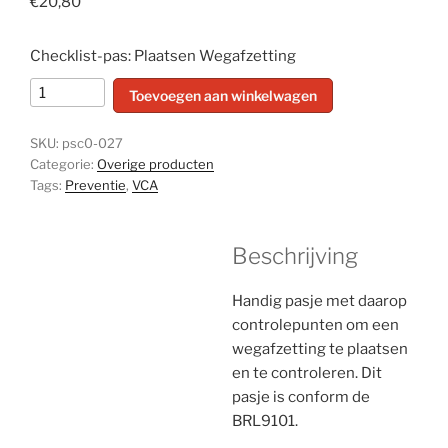
€
20,80
Checklist-pas: Plaatsen Wegafzetting
Plaatsen
Toevoegen aan winkelwagen
Wegafzetting
-
SKU:
psc0-027
set
Categorie:
Overige producten
van
Tags:
Preventie
,
VCA
10
stuks
Beschrijving
aantal
Handig pasje met daarop
controlepunten om een
wegafzetting te plaatsen
en te controleren. Dit
pasje is conform de
BRL9101.