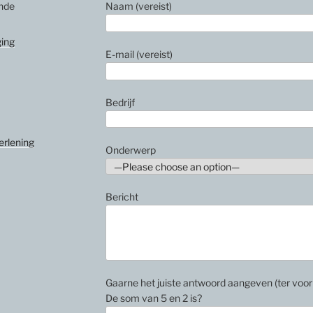
ende
Naam (vereist)
ing
E-mail (vereist)
Bedrijf
erlening
Onderwerp
Bericht
Gaarne het juiste antwoord aangeven (ter vo
De som van 5 en 2 is?