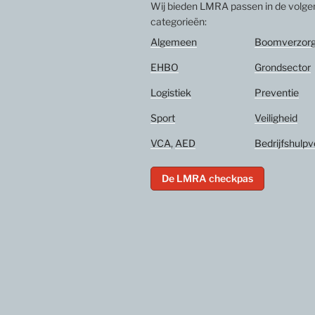
Wij bieden LMRA passen in de volg
categorieën:
Algemeen
Boomverzorg
EHBO
Grondsector
Logistiek
Preventie
Sport
Veiligheid
VCA
,
AED
Bedrijfshulpv
De LMRA checkpas