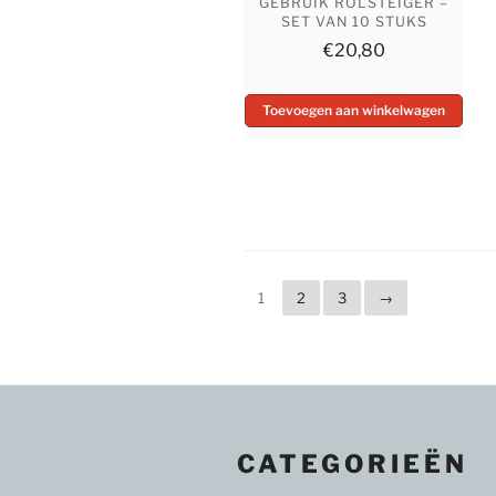
GEBRUIK ROLSTEIGER –
SET VAN 10 STUKS
€
20,80
Toevoegen aan winkelwagen
1
2
3
→
CATEGORIEËN