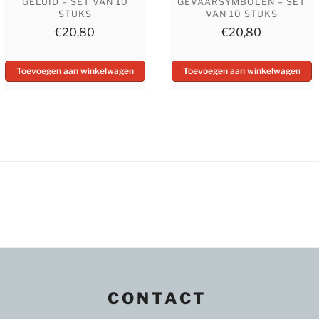
GELUID – SET VAN 10
GEVAARSYMBOLEN – SET
STUKS
VAN 10 STUKS
€
20,80
€
20,80
Toevoegen aan winkelwagen
Toevoegen aan winkelwagen
CONTACT