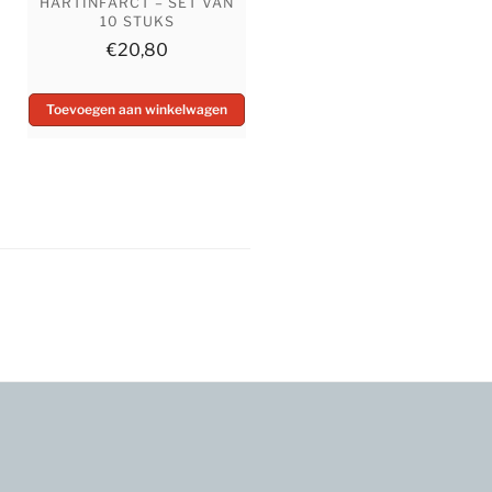
HARTINFARCT – SET VAN
10 STUKS
€
20,80
Toevoegen aan winkelwagen