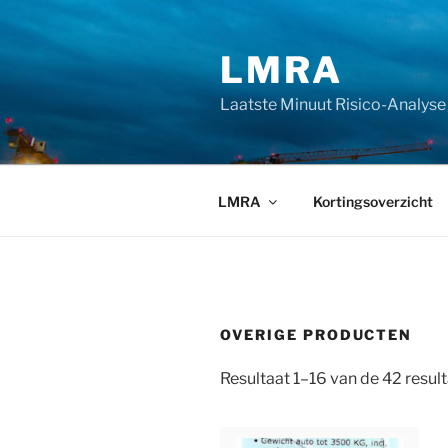
Ga
naar
LMRA
de
inhoud
Laatste Minuut Risico-Analyse
LMRA
Kortingsoverzicht
OVERIGE PRODUCTEN
Resultaat 1–16 van de 42 resu