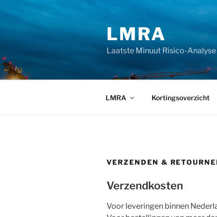
Ga
naar
LMRA
de
inhoud
Laatste Minuut Risico-Analyse
LMRA
Kortingsoverzicht
VERZENDEN & RETOURNE
Verzendkosten
Voor leveringen binnen Nederl