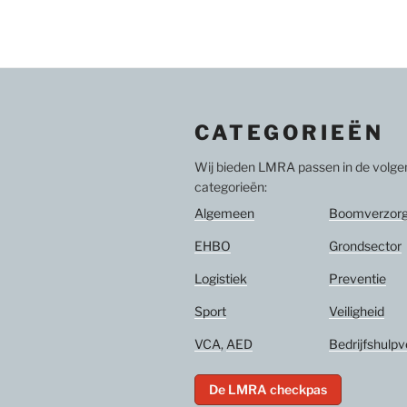
CATEGORIEËN
Wij bieden LMRA passen in de volg
categorieën:
Algemeen
Boomverzorg
EHBO
Grondsector
Logistiek
Preventie
Sport
Veiligheid
VCA
,
AED
Bedrijfshulpv
De LMRA checkpas