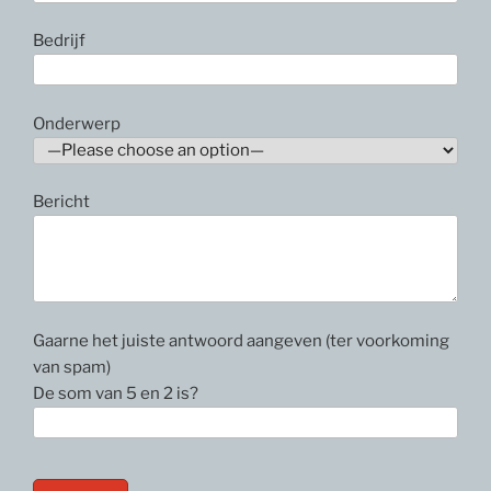
Bedrijf
Onderwerp
Bericht
Gaarne het juiste antwoord aangeven (ter voorkoming
van spam)
De som van 5 en 2 is?