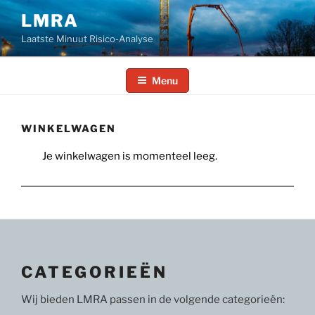
Ga
LMRA
naar
Laatste Minuut Risico-Analyse
de
inhoud
Menu
WINKELWAGEN
Je winkelwagen is momenteel leeg.
CATEGORIEËN
Wij bieden LMRA passen in de volgende categorieën: