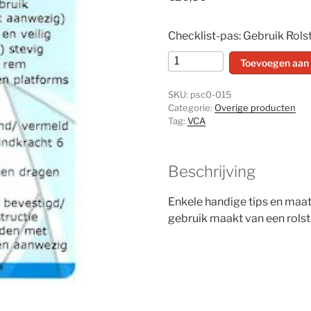
Checklist-pas: Gebruik Rols
Gebruik
Toevoegen aan
Rolsteiger
-
SKU:
psc0-015
set
Categorie:
Overige producten
Tag:
VCA
van
10
stuks
Beschrijving
aantal
Enkele handige tips en maat
gebruik maakt van een rolst