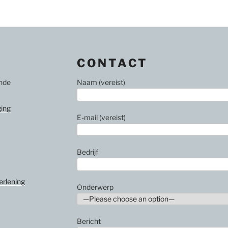
CONTACT
ende
Naam (vereist)
ing
E-mail (vereist)
Bedrijf
erlening
Onderwerp
Bericht