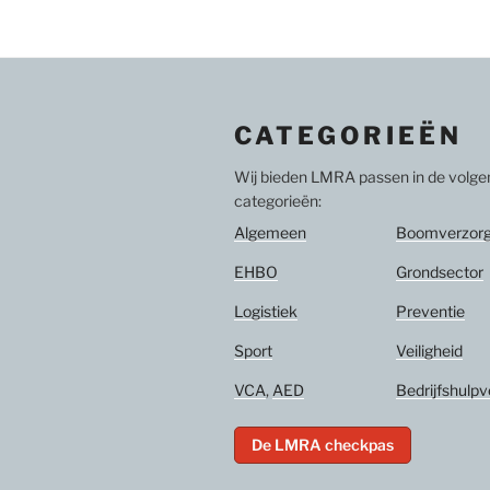
CATEGORIEËN
Wij bieden LMRA passen in de volg
categorieën:
Algemeen
Boomverzorg
EHBO
Grondsector
Logistiek
Preventie
Sport
Veiligheid
VCA
,
AED
Bedrijfshulpv
De LMRA checkpas