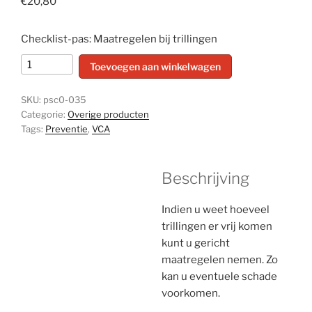
€
20,80
Checklist-pas: Maatregelen bij trillingen
Maatregelen
Toevoegen aan winkelwagen
bij
trillingen
SKU:
psc0-035
-
Categorie:
Overige producten
set
Tags:
Preventie
,
VCA
van
10
Beschrijving
stuks
aantal
Indien u weet hoeveel
trillingen er vrij komen
kunt u gericht
maatregelen nemen. Zo
kan u eventuele schade
voorkomen.