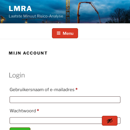
Ga
LMRA
naar
Laatste Minuut Risico-Analyse
de
inhoud
Menu
MIJN ACCOUNT
Login
Vereist
Gebruikersnaam of e-mailadres
*
Vereist
Wachtwoord
*